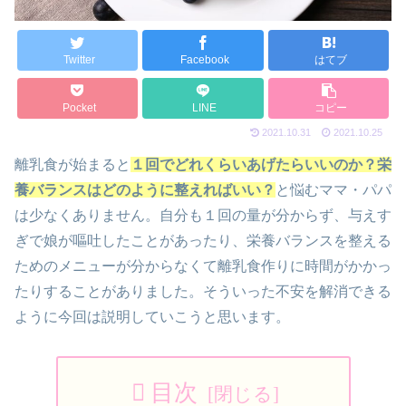
Twitter
Facebook
はてブ
Pocket
LINE
コピー
2021.10.31
2021.10.25
離乳食が始まると
１回でどれくらいあげたらいいのか？栄
養バランスはどのように整えればいい？
と悩むママ・パパ
は少なくありません。自分も１回の量が分からず、与えす
ぎで娘が嘔吐したことがあったり、栄養バランスを整える
ためのメニューが分からなくて離乳食作りに時間がかかっ
たりすることがありました。そういった不安を解消できる
ように今回は説明していこうと思います。
目次