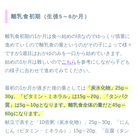
離乳食初期（生後5～6か月）
離乳食初期の1か月は食べ始めの頃なのでゆっくり慎重に
進めていくので離乳食の量というのがその子によって様々
ですが1週目はおかゆのみを一口から始めていきます。
始めの1か月は難しいので
こちら
を参考にしながら子ども
の様子に合わせて進めてみてください。
最初の1か月が過ぎた後の量としては
「炭水化物」
25g
～
30g
、「ビタミン・ミネラル」は
15g
～
20g
、「タンパク
質」は
5g
～
10g
となります。離乳食全体の量だと
45g
～
60g
になります。
献立で表すと「10倍粥（炭水化物）」25g～30g、「にん
じん（ビタミン・ミネラル）」15g～20g、「豆腐（タン