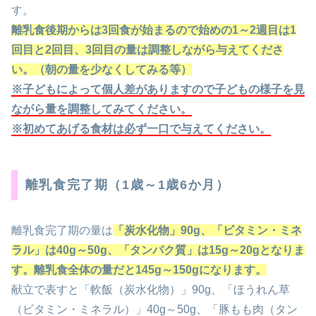
す。
離乳食後期からは
3
回食が始まるので始めの
1
～
2
週目は
1
回目と
2
回目、
3
回目の量は調整しながら与えてくださ
い。（朝の量を少なくしてみる等）
※
子どもによって個人差がありますので子どもの様子を見
ながら量を調整してみてください。
※
初めてあげる食材は必ず一口で与えてください。
離乳食完了期（1歳～1歳6か月）
離乳食完了期の量は
「炭水化物」
90g
、「ビタミン・ミネ
ラル」は
40g
～
50g
、「タンパク質」は
15g
～
20g
となりま
す。離乳食全体の量だと
145g
～
150g
になります。
献立で表すと「軟飯（炭水化物）」90g、「ほうれん草
（ビタミン・ミネラル）」40g～50g、「豚もも肉（タン