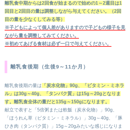
離乳食中期からは
2
回食が始まるので始めの
1
～
2
週目は
1
回目と
2
回目の量は調整しながら与えてください。（
2
回
目の量を少なくしてみる等）
※
子どもによって個人差がありますので子どもの様子を見
ながら量を調整してみてください。
※
初めてあげる食材は必ず一口で与えてください。
離乳食後期（生後9～11か月）
離乳食後期の量は
「炭水化物」
90g
、「ビタミン・ミネラ
ル」は
30g
～
40g
、「タンパク質」は
15g
～
20g
となりま
す。離乳食全体の量だと
135g
～
150g
になります。
献立で表すと「5倍粥または軟飯（炭水化物）」90g、
「ほうれん草（ビタミン・ミネラル）」30g～40g、「豚
ひき肉（タンパク質）」15g～20gみたいな感じになりま