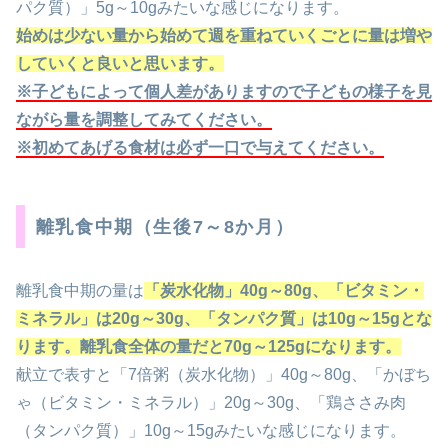
パク質）」5g～10gみたいな感じになります。
始めは少ない量から始めて週を重ねていくごとに量は増や
していくと良いと思います。
※
子どもによって個人差がありますので子どもの様子を見
ながら量を調整してみてください。
※
初めてあげる食材は必ず一口で与えてください。
離乳食中期（生後7～8か月）
離乳食中期の量は
「炭水化物」
40g
～
80g
、「ビタミン・
ミネラル」は
20g
～
30g
、「タンパク質」は
10g
～
15g
とな
ります。離乳食全体の量だと
70g
～
125g
になります。
献立で表すと「7倍粥（炭水化物）」40g～80g、「かぼち
ゃ（ビタミン・ミネラル）」20g～30g、「鶏ささみ肉
（タンパク質）」10g～15gみたいな感じになります。